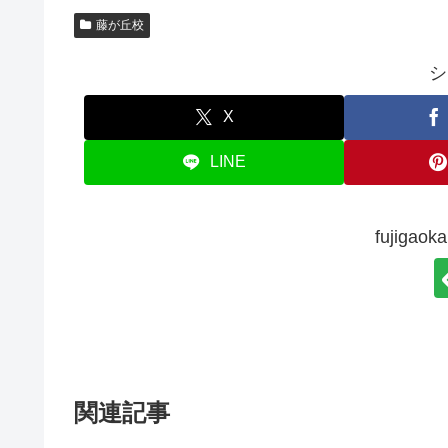
藤が丘校
シ
X
LINE
fujig
関連記事