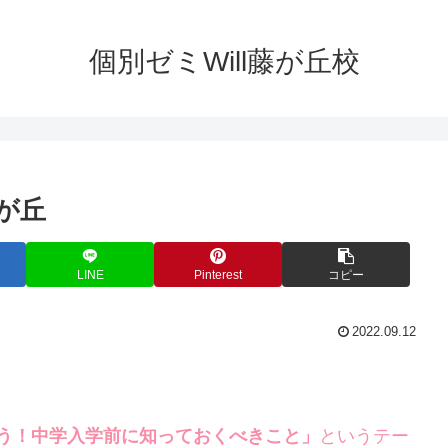
個別ゼミWill藤が丘校
が丘
LINE
Pinterest
コピー
2022.09.12
う！中学入学前に知っておくべきこと」
というテー