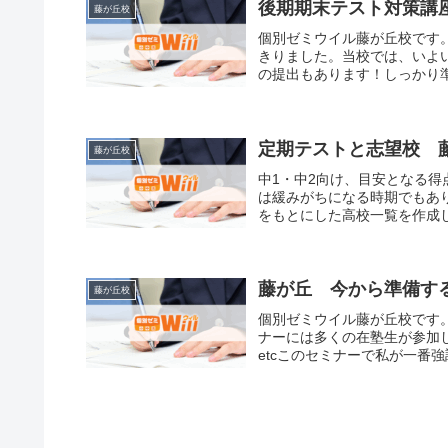
後期期末テスト対策講
藤が丘校
個別ゼミウイル藤が丘校です
きりました。当校では、いよ
の提出もあります！しっかり準
定期テストと志望校 
藤が丘校
中1・中2向け、目安となる得
は緩みがちになる時期でもあ
をもとにした高校一覧を作成し
藤が丘 今から準備す
藤が丘校
個別ゼミウイル藤が丘校です。
ナーには多くの在塾生が参加
etcこのセミナーで私が一番強