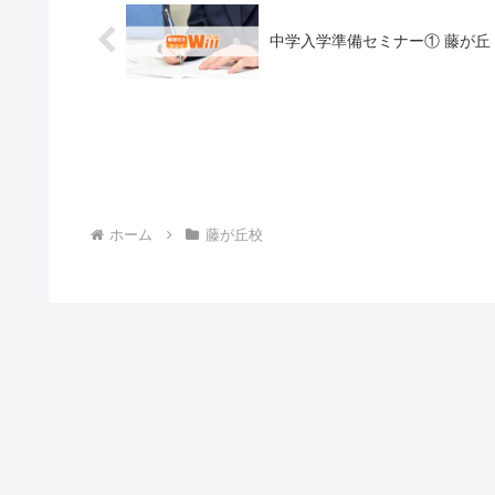
中学入学準備セミナー① 藤が丘
ホーム
藤が丘校