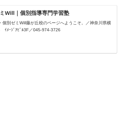
ミWill｜個別指導専門学習塾
個別ゼミWill藤が丘校のページへようこそ。／神奈川県横
ｰｼﾞｱﾋﾞﾙ3F／045-974-3726