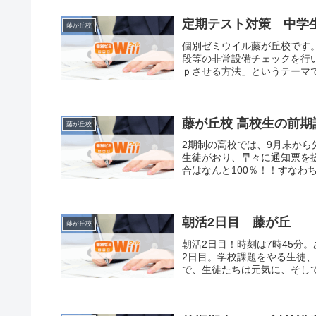
定期テスト対策 中学
藤が丘校
個別ゼミウイル藤が丘校です
段等の非常設備チェックを行
ｐさせる方法」というテーマで
藤が丘校 高校生の前期
藤が丘校
2期制の高校では、9月末か
生徒がおり、早々に通知票を提
合はなんと100％！！すなわち
朝活2日目 藤が丘
藤が丘校
朝活2日目！時刻は7時45分
2日目。学校課題をやる生徒、
で、生徒たちは元気に、そして