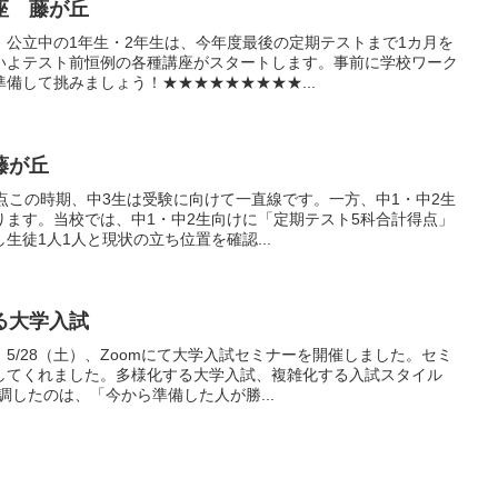
座 藤が丘
。公立中の1年生・2年生は、今年度最後の定期テストまで1カ月を
いよテスト前恒例の各種講座がスタートします。事前に学校ワーク
備して挑みましょう！★★★★★★★★★...
藤が丘
点この時期、中3生は受験に向けて一直線です。一方、中1・中2生
ります。当校では、中1・中2生向けに「定期テスト5科合計得点」
生徒1人1人と現状の立ち位置を確認...
る大学入試
5/28（土）、Zoomにて大学入試セミナーを開催しました。セミ
してくれました。多様化する大学入試、複雑化する入試スタイル
調したのは、「今から準備した人が勝...