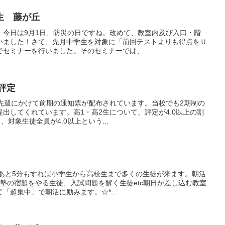
生 藤が丘
。今日は9月1日、防災の日ですね。改めて、教室内及び入口・階
いました！さて、先月中学生を対象に「前回テストよりも得点をＵ
セミナーを行いました。そのセミナーでは、...
評定
ら先週にかけて前期の通知票が配布されています。当校でも2期制の
出してくれています。高1・高2生について、評定が4.0以上の割
、対象生徒全員が4.0以上という...
。あと5分もすれば小学生から高校生まで多くの生徒が来ます。朝活
塾の宿題をやる生徒、入試問題を解く生徒etc朝日が差し込む教室
「超集中」で朝活に励みます。☆*...