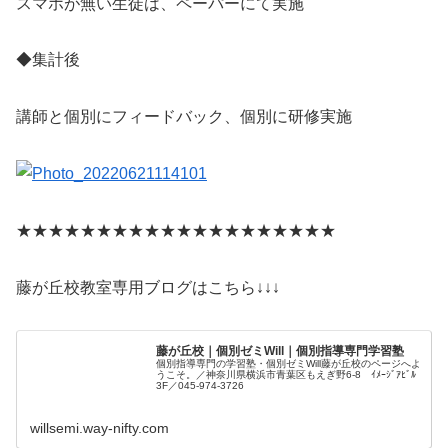
スマホが無い生徒は、ペーパーにて実施
◆集計後
講師と個別にフィードバック、個別に研修実施
★★★★★★★★★★★★★★★★★★★★
藤が丘校教室専用ブログはこちら↓↓↓
藤が丘校｜個別ゼミWill｜個別指導専門学習塾
個別指導専門の学習塾・個別ゼミWill藤が丘校のページへよ
うこそ。／神奈川県横浜市青葉区もえぎ野6-8 ｲﾒｰｼﾞｱﾋﾞﾙ
3F／045-974-3726
willsemi.way-nifty.com