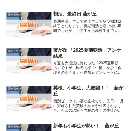
優先とさせて頂くため、各学年定員を設
けての募集となります。【募集枠】
（2/21時点）受付期間：各学年定員にな
朝活、最終日 藤が丘
藤が丘校
り次第、受付終了新...
冬期朝活、本日で終了本日で冬期朝活は
終了となります。夏期朝活と違い短い期
間でしたが、小学生から高校生まで大変
多くの生徒が参加してくれました。小学
生・中学生では、ほとんどの生徒が学校
課題を年内に終わらせていました。上手
に朝活を利用し、課題を終...
藤が丘 「2025夏期朝活」アンケ
藤が丘校
結果
今夏も大盛況に終わった「2025夏期朝
活」ですが、昨年同様「生徒」及び「保
護者の皆さま」へ参加者アンケートにご
回答頂きました。その集計が完了しまし
たので、ご報告致します。【朝活の概
要】■夏期講習期間中、朝8時～8時55分
英検、小学生、大健闘！！ 藤が
藤が丘校
までを「朝活時間」と...
丘
個別ゼミウイル藤が丘校です。先日、1月
に実施された英検の結果が公表されまし
た。今回の試験も当校の多くの生徒が受
験しています。中でも小学生の受験者が
大健闘しています。小学6年の女子生徒数
名は英検4級を、小学6年の男子生徒は英
新年も小学生が熱い！ 藤が丘
藤が丘校
検3級1次試験を、...