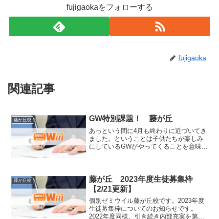
fujigaokaをフォローする
fujigaoka
関連記事
GW特別課題！ 藤が丘
藤が丘校
あっという間に4月も終わりに近づいてき
ました。ということは子供たちが楽しみ
にしているGWがやってくることを意味し
ます！ということは当校から毎年恒例の
「アレ」が配布される時期でもありま
す！そうです！！「GW特別課題」今年も
生徒一人ひとり丁寧に...
藤が丘 2023年度生徒募集枠
藤が丘校
【2/21更新】
個別ゼミウイル藤が丘校です。2023年度
生徒募集枠についてのお知らせです。
2022年度同様、引き続き内部充実を第一