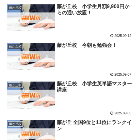
藤が丘校 小学生月額9,900円か
藤が丘校
らの通い放題！
2025.09.12
藤が丘校 今朝も勉強会！
藤が丘校
2025.09.07
藤が丘校 小学生英単語マスター
藤が丘校
講座
2025.09.05
藤が丘 全国9位と11位にランクイ
藤が丘校
ン