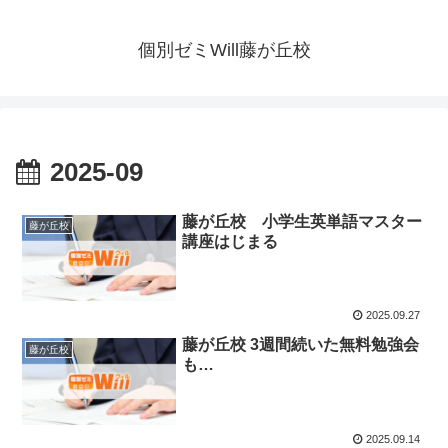
個別ゼミWill藤が丘校
2025-09
藤が丘校 小学生英単語マスター
藤が丘校
講座はじまる
2025.09.27
藤が丘校 3週間続いた無料勉強会
藤が丘校
も…
2025.09.14