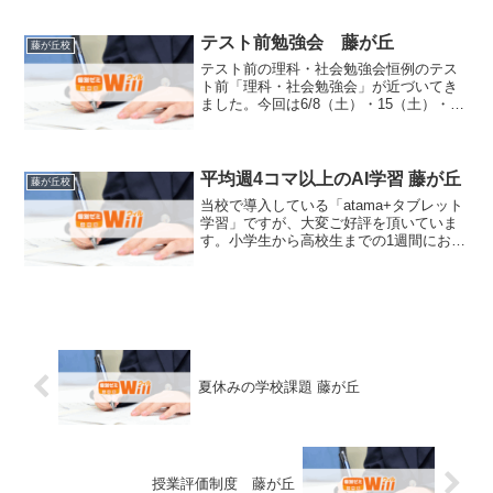
と、1ヶ月を切っています。。。3月に手
を抜かなかった！高校生や私立中学では3
月に学年末試...
テスト前勉強会 藤が丘
藤が丘校
テスト前の理科・社会勉強会恒例のテス
ト前「理科・社会勉強会」が近づいてき
ました。今回は6/8（土）・15（土）・
16（日）の全3回で行います。生徒たちは
皆、各々の教材やワークを持参し、静か
な環境の中で約4時間、理科と社会のテス
ト勉強を行いま...
平均週4コマ以上のAI学習 藤が丘
藤が丘校
当校で導入している「atama+タブレット
学習」ですが、大変ご好評を頂いていま
す。小学生から高校生までの1週間におけ
る平均通塾コマ数はなんと4.3コマ！！1
週間のうちに4コマ以上通塾していること
になります。しかも、各学年定額制なの
で、費用の...
夏休みの学校課題 藤が丘
授業評価制度 藤が丘