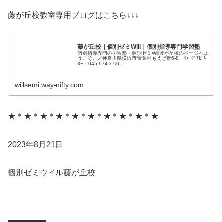
藤が丘校教室専用ブログはこちら↓↓↓
藤が丘校｜個別ゼミWill｜個別指導専門学習塾
個別指導専門の学習塾・個別ゼミWill藤が丘校のページへよ
うこそ。／神奈川県横浜市青葉区もえぎ野6-8 ｲﾒｰｼﾞｱﾋﾞﾙ
3F／045-974-3726
willsemi.way-nifty.com
★＊★＊★＊★＊★＊★＊★＊★＊★＊★
2023年8月21日
個別ゼミウイル藤が丘校