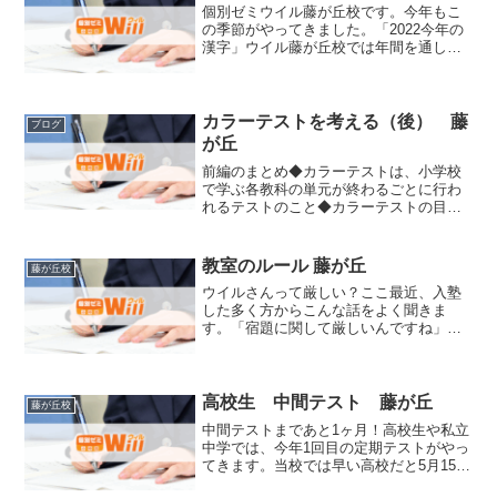
個別ゼミウイル藤が丘校です。今年もこ
の季節がやってきました。「2022今年の
漢字」ウイル藤が丘校では年間を通して
様々なイベントを実施していますが、こ
れは「新語・流行語大賞」と並ぶ人気の
あるイベントです！生徒たちは、今年を
振り返りながらテレビ...
カラーテストを考える（後） 藤
ブログ
が丘
前編のまとめ◆カラーテストは、小学校
で学ぶ各教科の単元が終わるごとに行わ
れるテストのこと◆カラーテストの目的
は「学んだ単元の理解度や到達度をはか
る」ためのもの◆小学1年～2年くらいま
では90点以上を取ってくる子どもたちが
教室のルール 藤が丘
藤が丘校
大勢いるが、3～4年...
ウイルさんって厳しい？ここ最近、入塾
した多く方からこんな話をよく聞きま
す。「宿題に関して厳しいんですね」
「ルールがちゃんとあるんですね」当校
は、入塾前に必ず「入塾に関する確認事
項」をいうものを確認して頂き、事前に
了承を得た上で入会手続きをし...
高校生 中間テスト 藤が丘
藤が丘校
中間テストまであと1ヶ月！高校生や私立
中学では、今年1回目の定期テストがやっ
てきます。当校では早い高校だと5月15日
から中間テストがスタートします。なん