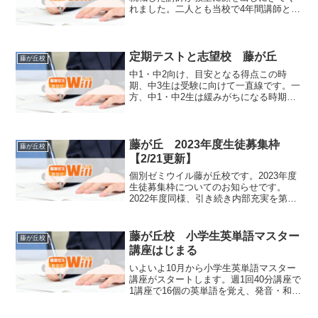
れました。二人とも当校で4年間講師とし
て勤務をしてくれた人です。二人とも立
派になっており、それぞれの働き方で社
会に貢献していました。最初は彼らの職
場や仕事の話をしてい...
定期テストと志望校 藤が丘
藤が丘校
中1・中2向け、目安となる得点この時
期、中3生は受験に向けて一直線です。一
方、中1・中2生は緩みがちになる時期で
もあります。当校では、中1・中2生向け
に「定期テスト5科合計得点」をもとにし
た高校一覧を作成し生徒1人1人と現状の
立ち位置を確認...
藤が丘 2023年度生徒募集枠
藤が丘校
【2/21更新】
個別ゼミウイル藤が丘校です。2023年度
生徒募集枠についてのお知らせです。
2022年度同様、引き続き内部充実を第一
優先とさせて頂くため、各学年定員を設
けての募集となります。【募集枠】
（2/21時点）受付期間：各学年定員にな
藤が丘校 小学生英単語マスター
藤が丘校
り次第、受付終了新...
講座はじまる
いよいよ10月から小学生英単語マスター
講座がスタートします。週1回40分講座で
1講座で16個の英単語を覚え、発音・和
訳・スペルで書けるようにします。講座
は来年3月まで続き、合計で323個の英単