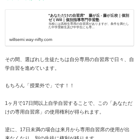
*あなただけの自習席* 藤が丘 - 藤が丘校｜個別
ゼミWill｜個別指導専門学習塾
当校には高校生専用の自習席がありますが、条件を満たし
た中学受験生及び中学生にも専...
willsemi.way-nifty.com
その間、選ばれし生徒たちは自分専用の自習席で日々、自
学自習を進めています。
もちろん「授業外で」です！！
1ヶ月で17日間以上自学自習することで、この「あなただ
けの専用自習席」の使用権利が得られます。
逆に、17日未満の場合は来月から専用自習席の使用が出
来なくなり、別の生徒に権利が移ります。