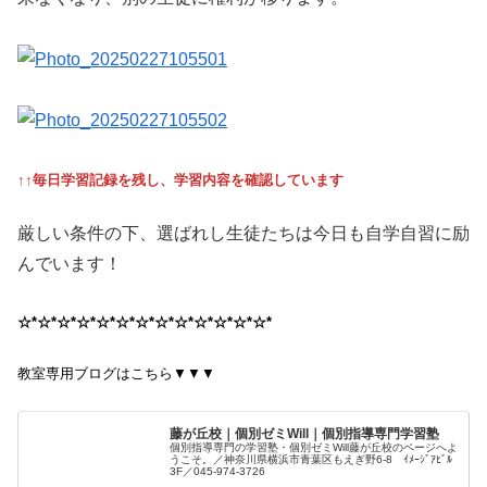
↑↑毎日学習記録を残し、学習内容を確認しています
厳しい条件の下、選ばれし生徒たちは今日も自学自習に励
んでいます！
☆*☆*☆*☆*☆*☆*☆*☆*☆*☆*☆*☆*☆*
教室専用ブログはこちら▼▼▼
藤が丘校｜個別ゼミWill｜個別指導専門学習塾
個別指導専門の学習塾・個別ゼミWill藤が丘校のページへよ
うこそ。／神奈川県横浜市青葉区もえぎ野6-8 ｲﾒｰｼﾞｱﾋﾞﾙ
3F／045-974-3726