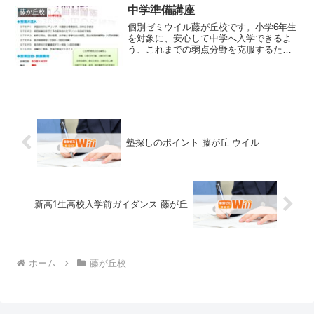
語をマスターすることがこの講座の目標
中学準備講座
藤が丘校
です。所々で...
個別ゼミウイル藤が丘校です。小学6年生
を対象に、安心して中学へ入学できるよ
う、これまでの弱点分野を克服するため
の特別企画を開催します。今年の3月頃か
ら現在も続いているコロナの影響で、数
か月間、学校授業が止まりました。そし
て、ようやく再開した...
塾探しのポイント 藤が丘 ウイル
新高1生高校入学前ガイダンス 藤が丘
ホーム
藤が丘校