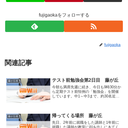
fujigaokaをフォローする
fujigaoka
関連記事
テスト前勉強会第2日目 藤が丘
藤が丘校
今朝も満席先週に続き、今日も9時30分か
ら定期テスト前恒例の「勉強会」を開催
しています。中1～中3まで、約30名近く
の生徒が参加しています。一度に集まる
機会はそうそうない為、自習席を含めほ
ぼ満席です。ちなみに、高校生も7月の定
期テスト前でテ...
帰ってくる場所 藤が丘
藤が丘校
先日、2年前に就職をした講師と1年前に
就職した講師が教室に顔を出しにきてく