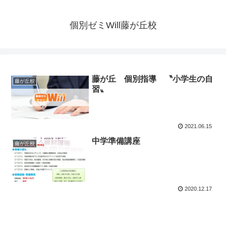
個別ゼミWill藤が丘校
藤が丘 個別指導 〝小学生の自
藤が丘校
習〟
2021.06.15
中学準備講座
藤が丘校
2020.12.17