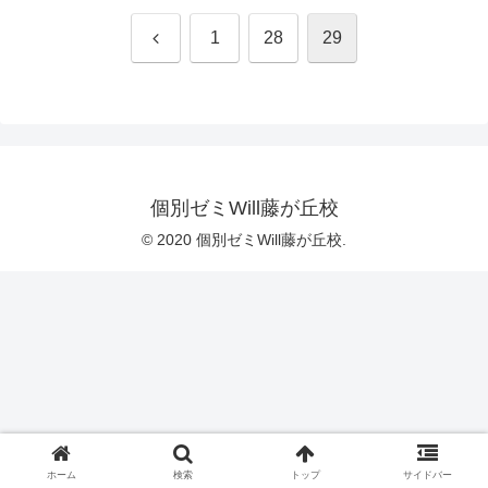
前
1
28
29
へ
個別ゼミWill藤が丘校
© 2020 個別ゼミWill藤が丘校.
ホーム
検索
トップ
サイドバー